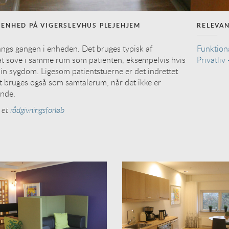
 ENHED PÅ VIGERSLEVHUS PLEJEHJEM
RELEVA
angs gangen i enheden. Det bruges typisk af
Funktiona
l at sove i samme rum som patienten, eksempelvis hvis
Privatliv
sin sygdom. Ligesom patientstuerne er det indrettet
t bruges også som samtalerum, når det ikke er
ende.
d et
rådgivningsforløb