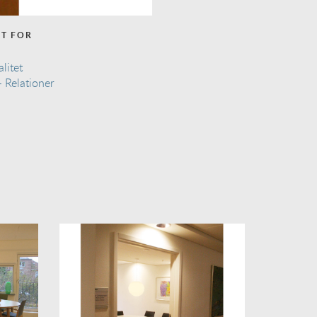
NT FOR
litet
 - Relationer