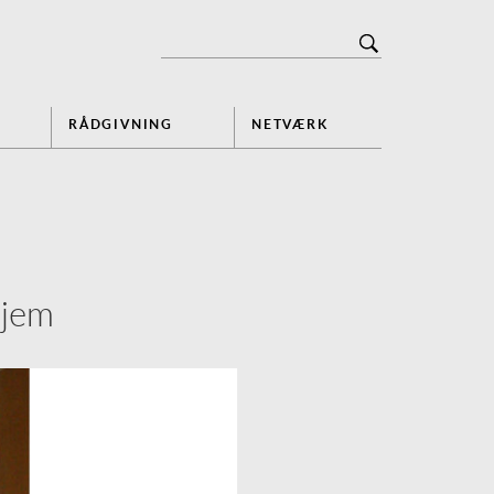
RÅDGIVNING
NETVÆRK
hjem
Next