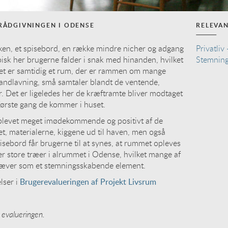
ÅDGIVNINGEN I ODENSE
RELEVA
ken, et spisebord, en række mindre nicher og adgang
Privatliv
ypisk her brugerne falder i snak med hinanden, hvilket
Stemnin
Det er samtidig et rum, der er rammen om mange
andlavning, små samtaler blandt de ventende,
. Det er ligeledes her de kræftramte bliver modtaget
 første gang de kommer i huset.
plevet meget imødekommende og positivt af de
t, materialerne, kiggene ud til haven, men også
sebord får brugerne til at synes, at rummet opleves
er store træer i alrummet i Odense, hvilket mange af
æver som et stemningsskabende element.
lser i
Brugerevalueringen af Projekt Livsrum
d evalueringen.