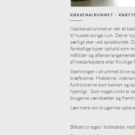
KØKKENALRUMMET – KRÆFTR
I køkkenalrummet er der et køk
til husets øvrige rum. Det er t
særligt sker ved spisebordet. 
forskellige typer ophold som m
måltider og aftenarrangementer
af medarbejdere eller frivillige
Stemningen i alrummet blive o
kræftramte. Møblerne, interiøre
funktionerne som køkken og spi
hjemligt. Som noget unikt er d
brugerne værdsætter og fremh
Læs mere om brugernes opleve
Billedet er taget i forbindelse me