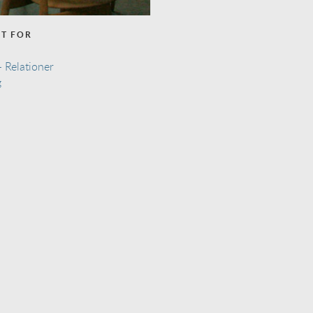
NT FOR
 - Relationer
g