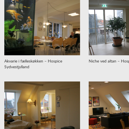
Akvarie i fælleskøkken – Hospice
Niche ved altan – Hosp
Sydvestjylland