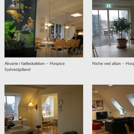
Akvarie i fælleskøkken – Hospice
Niche ved altan – Hosp
Sydvestjylland